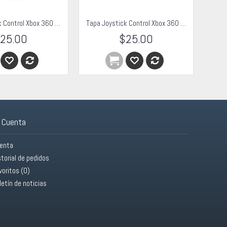
Tapa Joystick Control Xbox 360 Negra
Tapa Joystick Control Xbox 360 Gris
25.00
$25.00
 Cuenta
enta
storial de pedidos
voritos (
0
)
letín de noticias