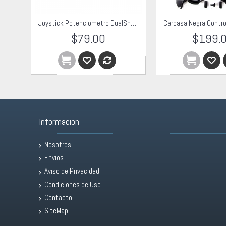
 360
Joystick Potenciometro DualShock3 PS3 Original Alps 4 Patas
$79.00
$199.
Informacion
Nosotros
Envios
Aviso de Privacidad
Condiciones de Uso
Contacto
SiteMap