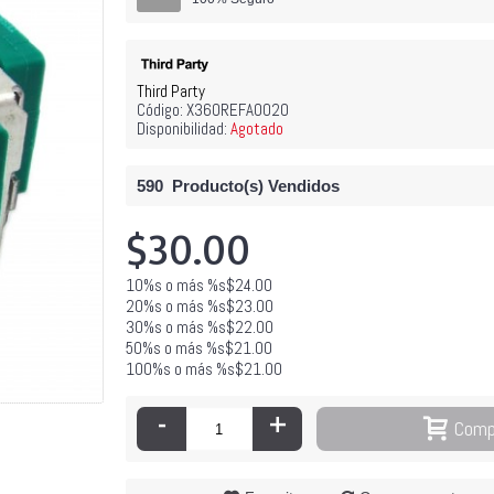
Third Party
Código:
X360REFA0020
Disponibilidad:
Agotado
Laser Xbox
$29
590
Producto(s) Vendidos
$30.00
10%s o más %s$24.00
20%s o más %s$23.00
30%s o más %s$22.00
50%s o más %s$21.00
100%s o más %s$21.00
-
+
Comp