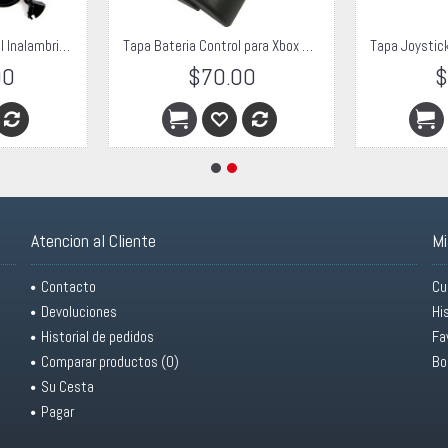
Carcasa Negra Control Inalambrico Xbox 360
Tapa Bateria Control para Xbox 360 Negra
00
$70.00
$
Atencion al Cliente
Mi
Contacto
Cu
Devoluciones
Hi
Historial de pedidos
Fa
Comparar productos (
0
)
Bo
Su Cesta
Pagar