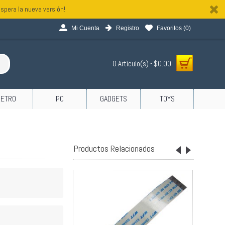
spera la nueva versión!
Mi Cuenta
Registro
Favoritos (
0
)
0 Artículo(s) - $0.00
RETRO
PC
GADGETS
TOYS
Productos Relacionados