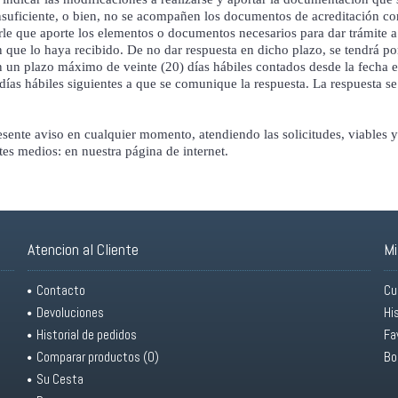
suficiente, o bien, no se acompañen los documentos de acreditación cor
rirle que aporte los elementos o documentos necesarios para dar trámite 
en que lo haya recibido. De no dar respuesta en dicho plazo, se tendrá po
n plazo máximo de veinte (20) días hábiles contados desde la fecha en qu
ías hábiles siguientes a que se comunique la respuesta. La respuesta se 
ente aviso en cualquier momento, atendiendo las solicitudes, viables 
tes medios: en nuestra página de internet.
Atencion al Cliente
Mi
Contacto
Cu
Devoluciones
Hi
Historial de pedidos
Fa
Comparar productos (
0
)
Bo
Su Cesta