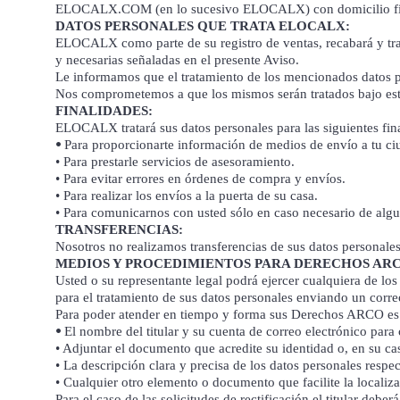
ELOCALX.COM (en lo sucesivo ELOCALX) con domicilio fisca
DATOS PERSONALES QUE TRATA ELOCALX:
ELOCALX como parte de su registro de ventas, recabará y trata
y necesarias señaladas en el presente Aviso.
Le informamos que el tratamiento de los mencionados datos 
Nos comprometemos a que los mismos serán tratados bajo estr
FINALIDADES:
ELOCALX tratará sus datos personales para las siguientes fina
•
Para proporcionarte información de medios de envío a tu ci
• Para prestarle servicios de asesoramiento.
• Para evitar errores en órdenes de compra y envíos.
• Para realizar los envíos a la puerta de su casa.
• Para comunicarnos con usted sólo en caso necesario de algu
TRANSFERENCIAS:
Nosotros no realizamos transferencias de sus datos personales
MEDIOS Y PROCEDIMIENTOS PARA DERECHOS AR
Usted o su representante legal podrá ejercer cualquiera de l
para el tratamiento de sus datos personales enviando un cor
Para poder atender en tiempo y forma sus Derechos ARCO es n
•
El nombre del titular y su cuenta de correo electrónico para 
• Adjuntar el documento que acredite su identidad o, en su caso
• La descripción clara y precisa de los datos personales resp
• Cualquier otro elemento o documento que facilite la localiza
Para el caso de las solicitudes de rectificación el titular debe