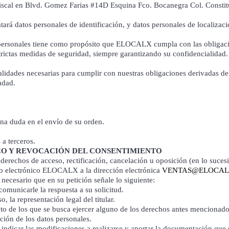
l en Blvd. Gomez Farias #14D Esquina Fco. Bocanegra Col. Constitu
rá datos personales de identificación, y datos personales de localizació
personales tiene como propósito que ELOCALX cumpla con las obligacion
ictas medidas de seguridad, siempre garantizando su confidencialidad.
lidades necesarias para cumplir con nuestras obligaciones derivadas de 
udad.
na duda en el envío de su orden.
 a terceros.
CO Y REVOCACIÓN DEL CONSENTIMIENTO
os derechos de acceso, rectificación, cancelación u oposición (en lo su
reo electrónico ELOCALX a la dirección electrónica
VENTAS@ELOCAL
ecesario que en su petición señale lo siguiente:
comunicarle la respuesta a su solicitud.
, la representación legal del titular.
ecto de los que se busca ejercer alguno de los derechos antes mencionado
ción de los datos personales.
rá indicar las modificaciones a realizarse y aportar la documentación que 