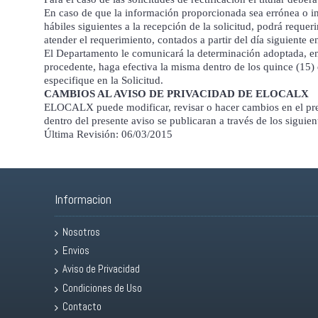
En caso de que la información proporcionada sea errónea o in
hábiles siguientes a la recepción de la solicitud, podrá reque
atender el requerimiento, contados a partir del día siguiente 
El Departamento le comunicará la determinación adoptada, en u
procedente, haga efectiva la misma dentro de los quince (15) d
especifique en la Solicitud.
CAMBIOS AL AVISO DE PRIVACIDAD DE ELOCALX
ELOCALX puede modificar, revisar o hacer cambios en el pres
dentro del presente aviso se publicaran a través de los siguien
Última Revisión: 06/03/2015
Informacion
Nosotros
Envios
Aviso de Privacidad
Condiciones de Uso
Contacto