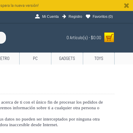
spera la nueva versión!
Mi Cuenta
Registro
Favoritos (
0
)
0 Artículo(s) - $0.00
RETRO
PC
GADGETS
TOYS
cerca de ti con el único fin de procesar los pedidos de
emos información sobre ti a cualquier otra persona o
Sus datos no pueden ser interceptados por ninguna otra
ora inaccesible desde Internet.