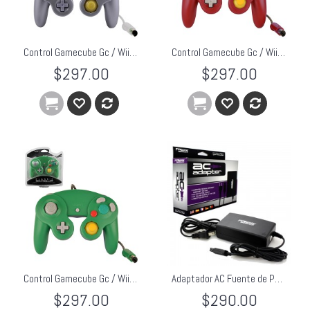
Control Gamecube Gc / Wii TTX Plata
Control Gamecube Gc / Wii TTX Rojo
$297.00
$297.00
Control Gamecube Gc / Wii TTX Verde
Adaptador AC Fuente de Poder Eliminador Gamecube KMD Original
$297.00
$290.00