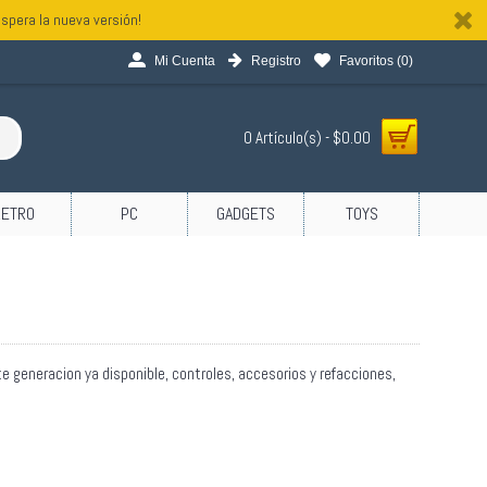
spera la nueva versión!
Mi Cuenta
Registro
Favoritos (
0
)
0 Artículo(s) - $0.00
RETRO
PC
GADGETS
TOYS
te generacion ya disponible, controles, accesorios y refacciones,