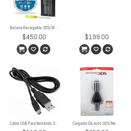
Bateria Recargable 3DS/Wiiu Pro Original Tomee Battery Pack
$450.00
$199.00
Cable USB Para Nintendo 3DS & New 3DS
Cargador De Auto 3DS/New 3DS/DSi Nintendo