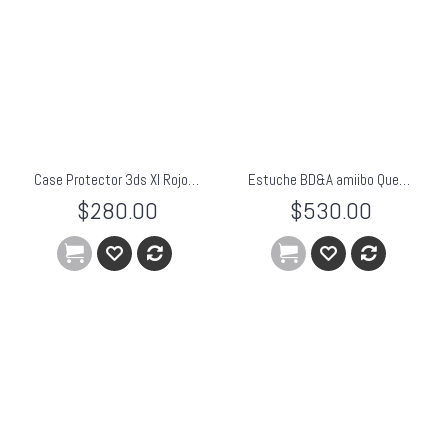
Case Protector 3ds Xl Rojo Hori
Estuche BD&A amiibo Question Block
$280.00
$530.00