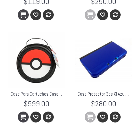
$119.00
$250.00
Case Para Cartuchos Case (3DS XL / 3DS / DSi XL / DSi)
Case Protector 3ds Xl Azul Hori
$599.00
$280.00