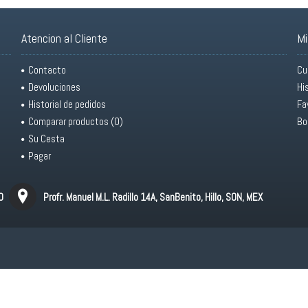
Atencion al Cliente
Mi
Contacto
Cu
Devoluciones
Hi
Historial de pedidos
Fa
Comparar productos (
0
)
Bo
Su Cesta
Pagar
0
Profr. Manuel M.L. Radillo 14A, SanBenito, Hillo, SON, MEX