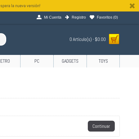
spera la nueva versión!
Mi Cuenta
Registro
Favoritos (
0
)
0 Artículo(s) - $0.00
RETRO
PC
GADGETS
TOYS
Continuar