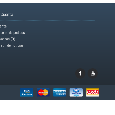
 Cuenta
enta
storial de pedidos
voritos (
0
)
letín de noticias