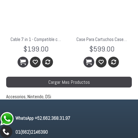
Cable 7 in 1 - Compatible con GBA, DS, DS Lite, DSi, DSi XL, 3DS, PSP
Case Para Cartuchos Case (3DS XL / 3DS / DSi XL / DSi)
$199.00
$599.00
Cargar Mas Productos
Accesorios
,
Nintendo
,
DSi
WhatsApp +52.662.368.31.97
01(662)2146390