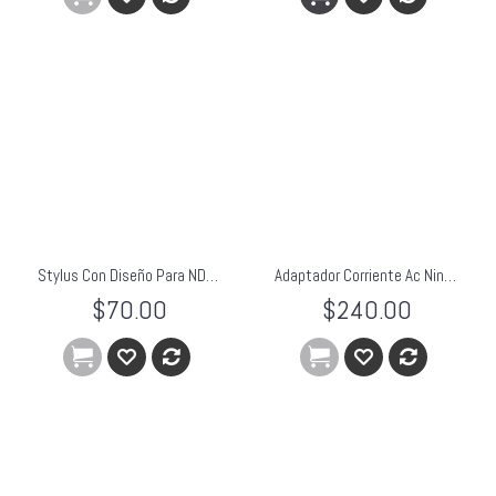
Stylus Con Diseño Para NDSlite/NDS/NDSi/NDSi XL
Adaptador Corriente Ac Nintendo 3ds 3dsxl Dsi Xl 2ds KMD
$70.00
$240.00