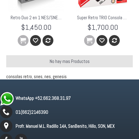
Retro Duo 2 en 1 NES/SNES Plateado Retro-Bit
Super Retro TRIO Consola NES SNES Genesis 3 en 1 Rojo/Negro
$1,450.00
$1,700.00
No hay mas Productos
consolas retro
,
snes
,
nes
,
genesis
WhatsApp +52.662.368.31.97
01(662)2146390
Profr. Manuel M.L. Radillo 14A, SanBenito, Hillo, SON, MEX