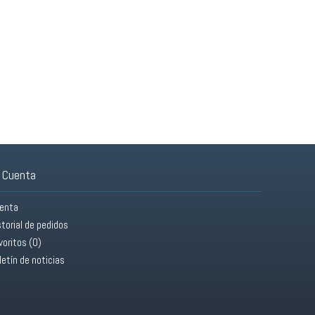
 Cuenta
enta
storial de pedidos
voritos (
0
)
letín de noticias