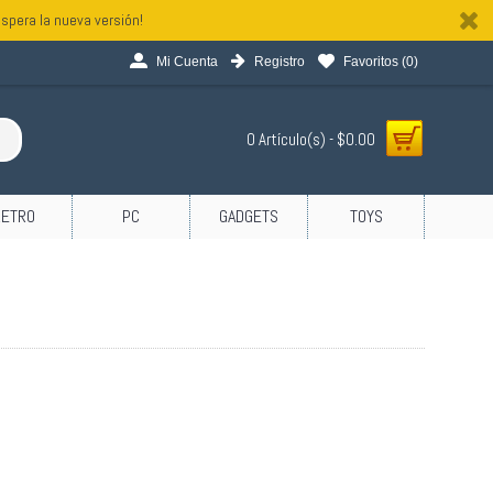
spera la nueva versión!
Mi Cuenta
Registro
Favoritos (
0
)
0 Artículo(s) - $0.00
RETRO
PC
GADGETS
TOYS