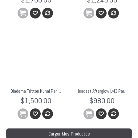
Diadema Tritton Kunai Ps4 Ps3 Psvita Audifonos Microfono BLANCO
Headset Afterglow Lvl3 Para Xbox One
$1,500.00
$980.00
Cargar Mas Productos