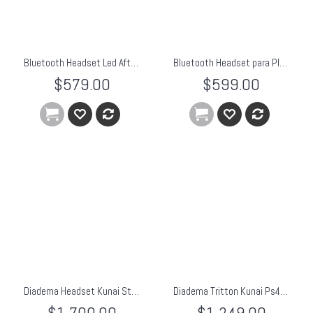
Bluetooth Headset Led Afterglow Ap.3 Para Playstation 3
Bluetooth Headset para PlayStation 3 Camuflaje Urbano
$579.00
$599.00
Diadema Headset Kunai Stereo Tritton Xbox One Pc Gamer
Diadema Tritton Kunai Ps4 Ps3 Psvita Audifonos Microfono
$1,700.00
$1,249.00