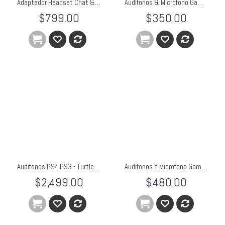
Adaptador Headset Chat & Juego Xbox One
Audífonos & Micrófono Gaming Headset Para PC TTX
$799.00
$350.00
Audifonos PS4 PS3 - Turtle Beach
Audifonos Y Microfono Gamer Headset Pro Para Pc Laptop Gaming
$2,499.00
$480.00