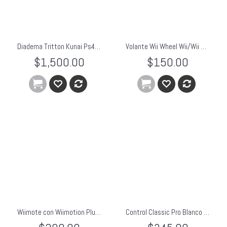
Diadema Tritton Kunai Ps4 Ps3 Psvita Audifonos Microfono BLANCO
Volante Wii Wheel Wii/Wii U Blanco Mario Kart
$1,500.00
$150.00
Wiimote con Wiimotion Plus Integrado Blanco
Control Classic Pro Blanco para Wii