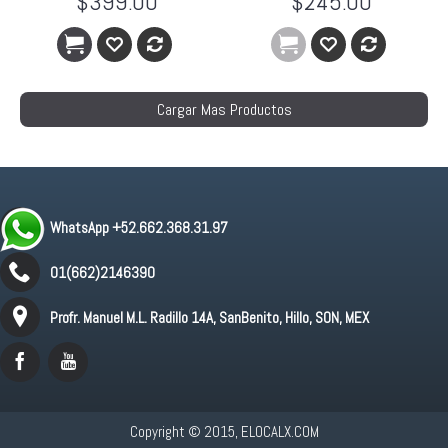
$399.00
$245.00
Cargar Mas Productos
WhatsApp +52.662.368.31.97
01(662)2146390
Profr. Manuel M.L. Radillo 14A, SanBenito, Hillo, SON, MEX
Copyright © 2015, ELOCALX.COM