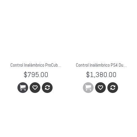
Control Inalámbrico ProCube Para Wii U Blanco Hyperkin
Control Inalámbrico PS4 DualShock 4 Blanco
$795.00
$1,380.00