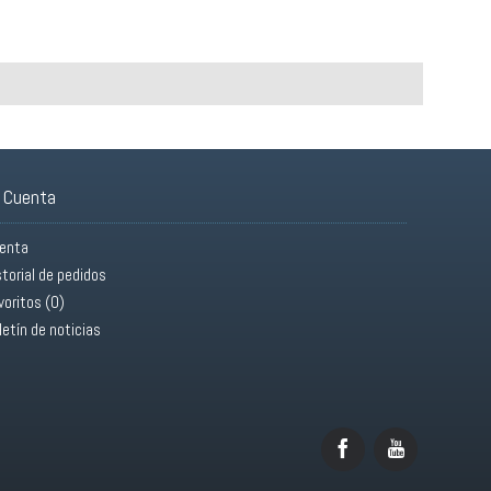
 Cuenta
enta
storial de pedidos
voritos (
0
)
letín de noticias