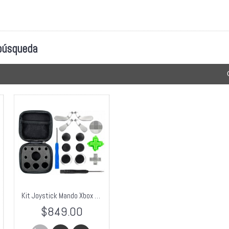
 búsqueda
Kit Joystick Mando Xbox One A Elite +torx
$849.00