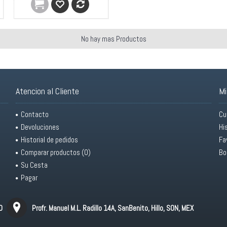
No hay mas Productos
Atencion al Cliente
Mi
Contacto
Cu
Devoluciones
Hi
Historial de pedidos
Fa
Comparar productos (
0
)
Bo
Su Cesta
Pagar
0
Profr. Manuel M.L. Radillo 14A, SanBenito, Hillo, SON, MEX