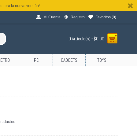
spera la nueva versión!
Mi Cuenta
Registro
Favoritos (
0
)
0 Artículo(s) - $0.00
RETRO
PC
GADGETS
TOYS
productos