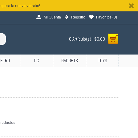
spera la nueva versión!
Mi Cuenta
Registro
Favoritos (
0
)
0 Artículo(s) - $0.00
RETRO
PC
GADGETS
TOYS
productos