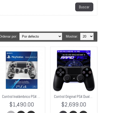
Ordenar por:
Mostrar:
Control Inalámbrico PS4 DualShock 4 Camuflaje
Control Original PS4 Dualshock 4 Original tipo Sucf 2p Co + RapidFire
$1,490.00
$2,699.00