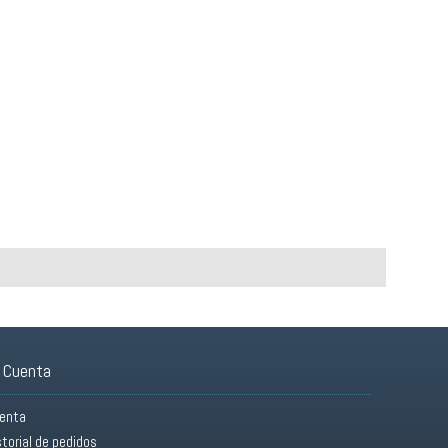
 Cuenta
enta
storial de pedidos