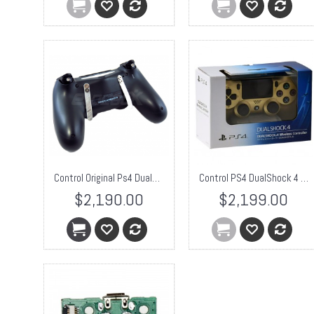
Control Original Ps4 Dualshok 4 Tipo Scuf Gaming Scuff 2 pallets Color a elegir (preguntar disponibilidad)
Control PS4 DualShock 4 Dorado Japonés
$2,190.00
$2,199.00