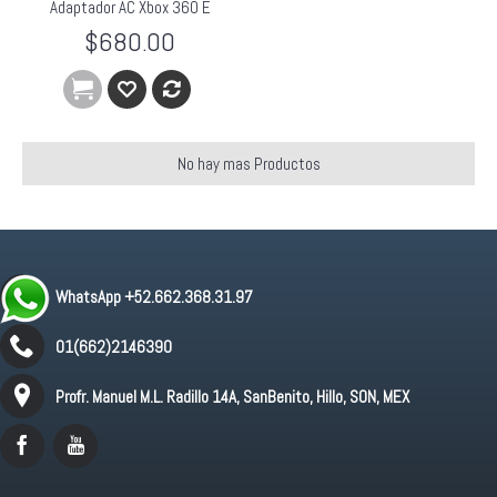
Adaptador AC Xbox 360 E
$680.00
No hay mas Productos
WhatsApp +52.662.368.31.97
01(662)2146390
Profr. Manuel M.L. Radillo 14A, SanBenito, Hillo, SON, MEX