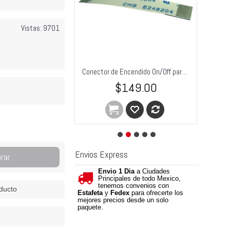
Vistas: 9701
Laser PS3 full Optical Block blu-ray KEM-450
Conector de Encendido On/Off para PS3
0.00
$149.00
Envios Express
rar
Envio 1 Dia
a Ciudades
Principales de todo Mexico,
tenemos convenios con
ducto
Estafeta
y
Fedex
para ofrecerte los
mejores precios desde un solo
paquete.