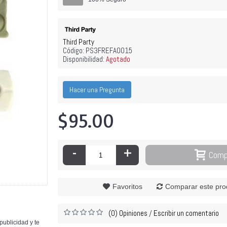
Third Party
Código:
PS3FREFA0015
Disponibilidad:
Agotado
$95
Hacer una Pregunta
$95.00
-
+
Comp
Favoritos
Comparar este pro
(0) Opiniones
Escribir un comentario
/
publicidad y te