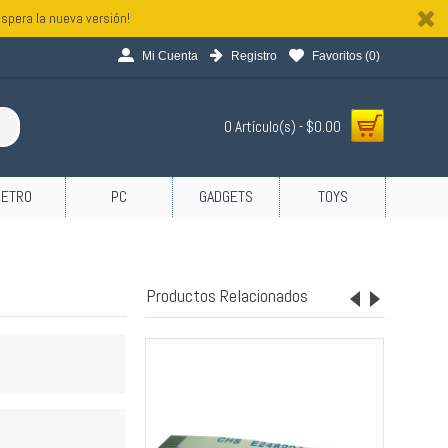
spera la nueva versión!
Mi Cuenta
Registro
Favoritos (
0
)
0 Artículo(s) - $0.00
RETRO
PC
GADGETS
TOYS
Productos Relacionados