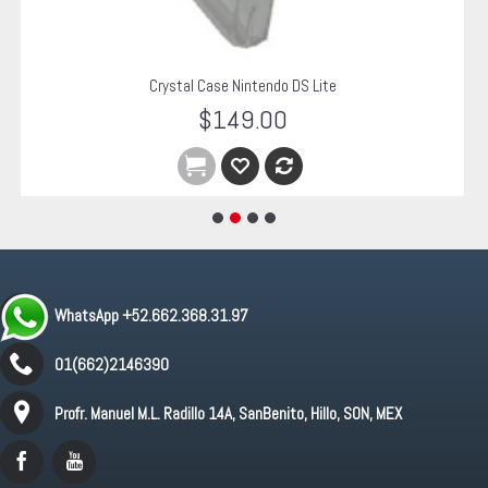
Crystal Case Nintendo DS Lite
$149.00
WhatsApp +52.662.368.31.97
01(662)2146390
Profr. Manuel M.L. Radillo 14A, SanBenito, Hillo, SON, MEX