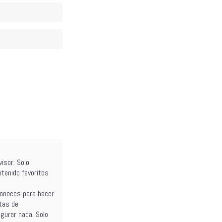
isor. Solo
ntenido favoritos
conoces para hacer
stas de
igurar nada. Solo