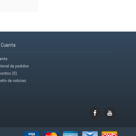
 Cuenta
enta
storial de pedidos
voritos (
0
)
letín de noticias