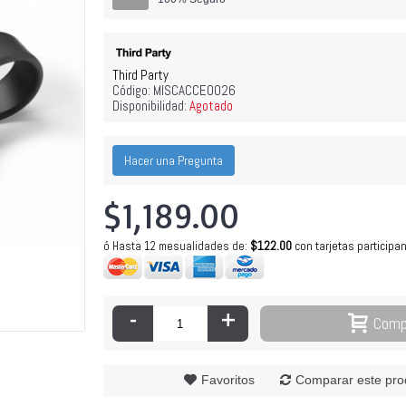
Third Party
Código:
MISCACCE0026
Disponibilidad:
Agotado
$64
Hacer una Pregunta
$1,189.00
$122.00
con tarjetas participa
ó Hasta 12 mesualidades de
:
-
+
Comp
Favoritos
Comparar este pro