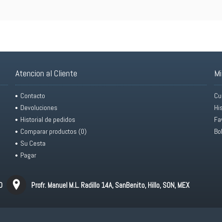
Atencion al Cliente
Mi
Contacto
Cu
Devoluciones
Hi
Historial de pedidos
Fa
Comparar productos (
0
)
Bo
Su Cesta
Pagar
0
Profr. Manuel M.L. Radillo 14A, SanBenito, Hillo, SON, MEX