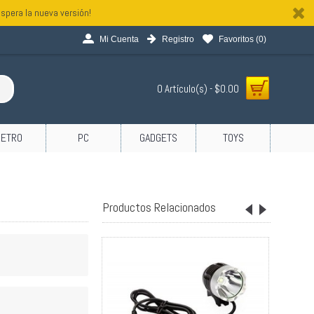
spera la nueva versión!
Mi Cuenta
Registro
Favoritos (
0
)
0 Artículo(s) - $0.00
RETRO
PC
GADGETS
TOYS
Productos Relacionados