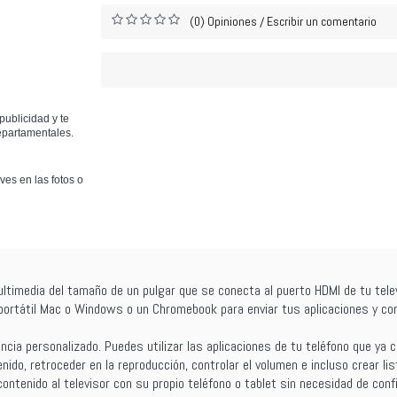
(0) Opiniones
Escribir un comentario
/
publicidad y te
epartamentales.
ves en las fotos o
timedia del tamaño de un pulgar que se conecta al puerto HDMI de tu telev
n portátil Mac o Windows o un Chromebook para enviar tus aplicaciones y co
cia personalizado. Puedes utilizar las aplicaciones de tu teléfono que ya 
ido, retroceder en la reproducción, controlar el volumen e incluso crear li
ontenido al televisor con su propio teléfono o tablet sin necesidad de conf