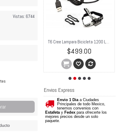
Vistas: 6744
Lampara Bicicleta Led Cree Recargable Solarstorm X2 2000 Lm
T6 Cree Lampara Bicicleta 1200 Lumens Faro Linterna Frontal
9.00
$499.00
ntes
Envios Express
Envio 1 Dia
a Ciudades
Principales de todo Mexico,
rar
tenemos convenios con
Estafeta
y
Fedex
para ofrecerte los
mejores precios desde un solo
paquete.
ducto