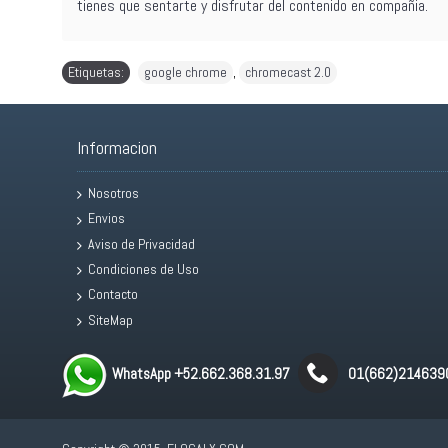
tienes que sentarte y disfrutar del contenido en compañia.
Etiquetas:
google chrome
,
chromecast 2.0
Informacion
Nosotros
Envios
Aviso de Privacidad
Condiciones de Uso
Contacto
SiteMap
WhatsApp +52.662.368.31.97
01(662)214639