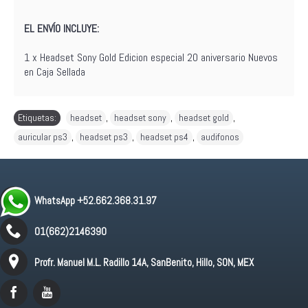
EL ENVÍO INCLUYE:
1 x Headset Sony Gold Edicion especial 20 aniversario Nuevos
en Caja Sellada
Etiquetas:
headset
,
headset sony
,
headset gold
,
auricular ps3
,
headset ps3
,
headset ps4
,
audifonos
WhatsApp +52.662.368.31.97
01(662)2146390
Profr. Manuel M.L. Radillo 14A, SanBenito, Hillo, SON, MEX