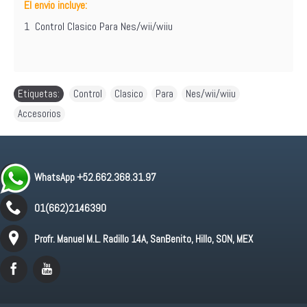
El envio incluye:
1 Control Clasico Para Nes/wii/wiiu
Etiquetas:
Control
,
Clasico
,
Para
,
Nes/wii/wiiu
,
Accesorios
WhatsApp +52.662.368.31.97
01(662)2146390
Profr. Manuel M.L. Radillo 14A, SanBenito, Hillo, SON, MEX